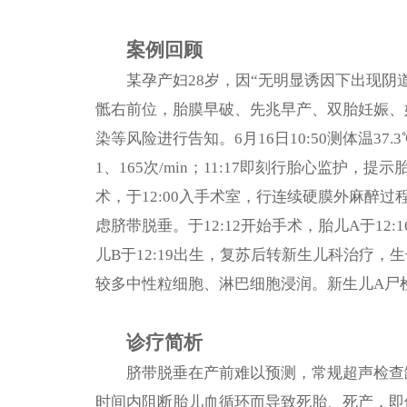
案例回顾
某孕产妇28岁，因“无明显诱因下出现阴道流
骶右前位，胎膜早破、先兆早产、双胎妊娠、
染等风险进行告知。6月16日10:50测体温37.3
1、165次/min；11:17即刻行胎心监
术，于12:00入手术室，行连续硬膜外麻醉过
虑脐带脱垂。于12:12开始手术，胎儿A于12
儿B于12:19出生，复苏后转新生儿科治疗
较多中性粒细胞、淋巴细胞浸润。新生儿A尸
诊疗简析
脐带脱垂在产前难以预测，常规超声检查
时间内阻断胎儿血循环而导致死胎、死产，即便