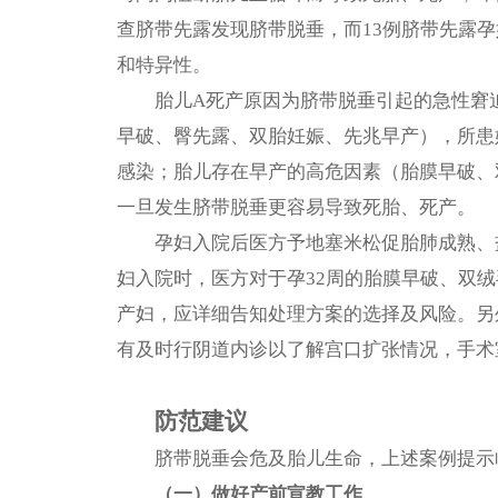
查脐带先露发现脐带脱垂，而13例脐带先露
和特异性。
胎儿A死产原因为脐带脱垂引起的急性窘
早破、臀先露、双胎妊娠、先兆早产），所患
感染；胎儿存在早产的高危因素（胎膜早破、
一旦发生脐带脱垂更容易导致死胎、死产。
孕妇入院后医方予地塞米松促胎肺成熟、
妇入院时，医方对于孕32周的胎膜早破、双
产妇，应详细告知处理方案的选择及风险。另
有及时行阴道内诊以了解宫口扩张情况，手术室
防范建议
脐带脱垂会危及胎儿生命，上述案
例提示
（一）做好产前宣教工作