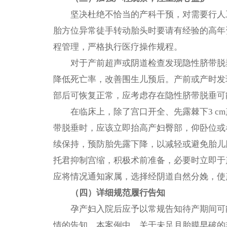
坚决杜绝不恰当的产科干预，对需要行人
胎方位异常徒手转动胎头时要请有经验的高年
程管理，严格执行医疗操作规程。
对于产前超声或阴道检查发现隐性脐带脱
降低死亡率，改善围生儿预后。产前或产时发
部后可恢复正常，应考虑存在隐性脐带脱垂可
在临床上，除了宫口开全、先露棘下3 
带脱垂时，应该立即抬高产妇臀部，仰卧位或
续保持，预防胎先露下降，以减轻或避免胎儿
托君抑制宫缩，积极术前准备，必要时立即于产
应将情况通知家属，选择经阴道自然分娩，使
（四）详细规范履行告知
孕产妇入院后应予以常规告知待产期间可
情的告知。本案例中，关于未足月胎膜早破的