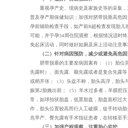
重视孕产史、现病史及家族史等的采集，
普及孕产期保健知识；加强对脐带脱垂高危因
孕前辅助检查手段，如产前B超检查发现胎儿
可能，并于孕34周住院观察，根据情况适时
免起床活动，同时做好如厕及床上活动注意事
（二）针对病因预防，减少或避免
高危因
脐带脱垂的主要发病因素有：（1）胎位
先露时）、面先露、额先露或者是复合先露等
或稍开张；（3）头盆不称，胎头高浮，胎头
娠第2胎娩出前；（5）羊水过多者，羊膜腔
常，如球拍状胎盘，低置胎盘，胎盘面积过大；
作，胎头位置较高而行人工破膜，徒手转动胎
兆早产、臀先露有手术指征患者，在转移至手
（三）加强产程观察，注重胎心
监护