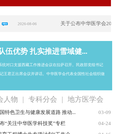
关于公布中华医学会2026年继续
2026-08-06
伍优势 扎实推进雪域健...
政系统对口支援西藏工作推进会议在拉萨召开。民政部党组书记
记王君正出席会议并讲话。中华医学会代表全国性社会组织做
会人物
|
专科分会
|
地方医学会
特色卫生与健康发展道路 推动...
03-09
布“关注中华医学科技奖”专栏
04-24