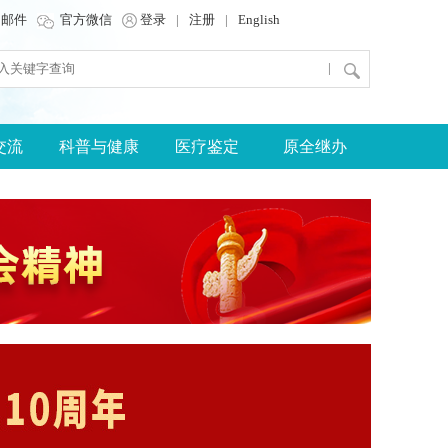
邮件
官方微信
登录
|
注册
|
English
|
交流
科普与健康
医疗鉴定
原全继办