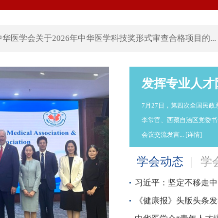
医学会关于2026年中华医学科技奖形式审查合格项目的...
发挥专业人才队
7月27日，第四次全国民
李常官、西藏自治区党委书
会议交流发⾔...
[详情]
学会动态
|
学
习近平：坚定不移走中国
《健康报》头版头条发