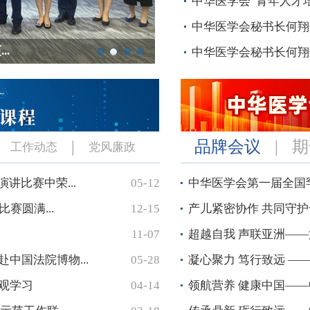
中华医学会“青年人才培
中华医学会秘书长何翔
.
中华医学会秘书长何翔会
.
..
.
|
品牌会议
|
期
工作动态
党风廉政
讲比赛中荣...
05-12
中华医学会第一届全国
赛圆满...
12-15
产儿紧密协作 共同守护
11-07
超越自我 声联亚洲——
中国法院博物...
05-28
凝心聚力 笃行致远 —
观学习
04-14
领航营养 健康中国——