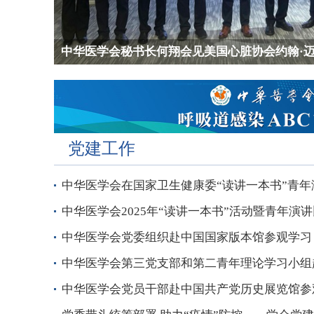
中华医学会秘书长何翔会见美国心脏协会约翰·迈..
中华医学会“青年人才培育工程博士生专项计划”..
中华医学会会长赵玉沛会见乌兹别克斯坦驻华大使.
中南大学-中华医学会交流座谈会暨颜福庆先生铜..
党建工作
中华医学会在国家卫生健康委“读讲一本书”青年演
中华医学会2025年“读讲一本书”活动暨青年演讲比
中华医学会党委组织赴中国国家版本馆参观学习
中华医学会第三党支部和第二青年理论学习小组赴
中华医学会党员干部赴中国共产党历史展览馆参