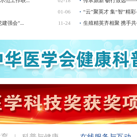
范工作联...
02-18
传承鼎新 砺行致远——中
01-06
“云”聚英才 集“智”精
强会”...
11-24
生殖精英齐相聚 携手共
教育
|
科普与健康
在线服务与互动