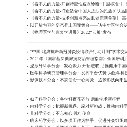
《看不见的力量-开创特应性皮炎诊断“中国标准”》 
《看不见的力量-打造适合中国人皮肤的民族护肤品牌
《看不见的力量-技术创新点亮皮肤健康新希望》 高
以开放包容的姿态登上国际舞台——访中华医学会
《物理医学与康复学进展》2022“云版”发布
“中国-瑞典抗击新冠肺炎疫情联合行动计划”学术交
2021年《国家基层糖尿病防治管理指南》全国培训
泌尿外科学分会：凝心聚力 开拓进取 助推健康中国
医学科学研究管理学分会：发挥平台优势 为医学科
影像技术分会：不忘使命一心向党，逐梦影技向阳
妇产科学分会：各学科百花齐放 启航学术新征程
内科学分会：把握新机遇、应对新挑战，推动内科
儿科学分会：不忘初心 践行使命
临床药学分会：以多项工作为抓手，促进分会组织