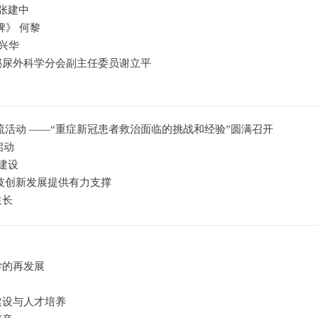
张建中
》 何黎
兴华
泌尿外科学分会副主任委员谢立平
流活动 ——“重症新冠患者救治面临的挑战和经验”圆满召开
启动
建设
技创新发展提供有力支撑
生长
学的再发展
建设与人才培养